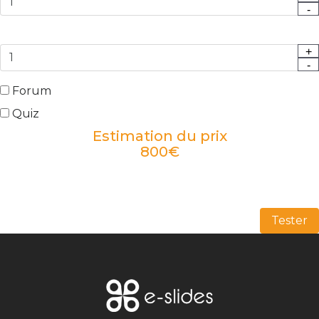
-
+
-
Forum
Quiz
Estimation du prix
800
€
Tester