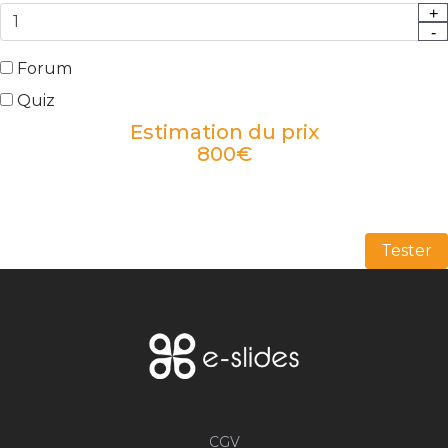
+
-
Forum
Quiz
Estimation du prix
800
€
Tester
CGV